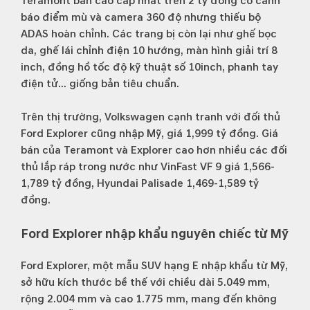
Teramont bản cao cấp nhất trên 2 tỷ đồng có cảnh
báo điểm mù và camera 360 độ nhưng thiếu bộ
ADAS hoàn chỉnh. Các trang bị còn lại như ghế bọc
da, ghế lái chỉnh điện 10 hướng, màn hình giải trí 8
inch, đồng hồ tốc độ kỹ thuật số 10inch, phanh tay
điện tử… giống bản tiêu chuẩn.
Trên thị trường, Volkswagen cạnh tranh với đối thủ
Ford Explorer cũng nhập Mỹ, giá 1,999 tỷ đồng. Giá
bán của Teramont và Explorer cao hơn nhiều các đối
thủ lắp ráp trong nước như VinFast VF 9 giá 1,566-
1,789 tỷ đồng, Hyundai Palisade 1,469-1,589 tỷ
đồng.
Ford Explorer nhập khẩu nguyên chiếc từ Mỹ
Ford Explorer, một mẫu SUV hạng E nhập khẩu từ Mỹ,
sở hữu kích thước bề thế với chiều dài 5.049 mm,
rộng 2.004 mm và cao 1.775 mm, mang đến không