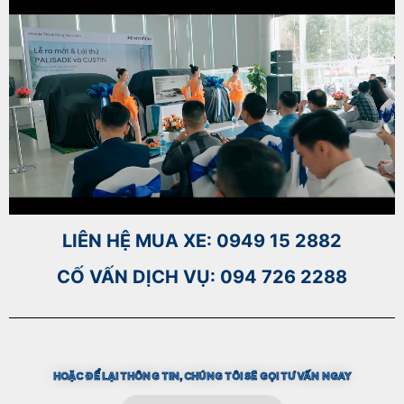
LIÊN HỆ MUA XE: 0949 15 2882
CỐ VẤN DỊCH VỤ: 094 726 2288
HOẶC ĐỂ LẠI THÔNG TIN, CHÚNG TÔI SẼ GỌI TƯ VẤN NGAY​