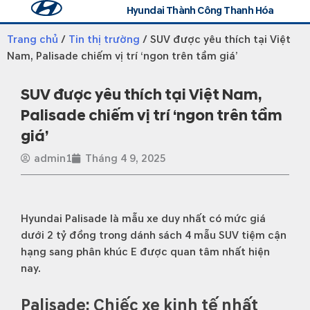
Hyundai Thành Công Thanh Hóa
Trang chủ
Tin tức
Đăng ký lái thử
Liên hệ
Trang chủ
/
Tin thị trường
/ SUV được yêu thích tại Việt
Nam, Palisade chiếm vị trí ‘ngon trên tầm giá’
SUV được yêu thích tại Việt Nam,
Palisade chiếm vị trí ‘ngon trên tầm
giá’
admin1
Tháng 4 9, 2025
Hyundai Palisade là mẫu xe duy nhất có mức giá
dưới 2 tỷ đồng trong dánh sách 4 mẫu SUV tiệm cận
hạng sang phân khúc E được quan tâm nhất hiện
nay.
Palisade: Chiếc xe kinh tế nhất