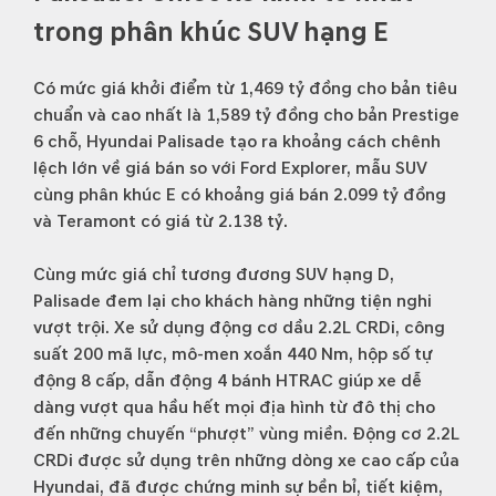
trong phân khúc SUV hạng E
Có mức giá khởi điểm từ 1,469 tỷ đồng cho bản tiêu
chuẩn và cao nhất là 1,589 tỷ đồng cho bản Prestige
6 chỗ, Hyundai Palisade tạo ra khoảng cách chênh
lệch lớn về giá bán so với Ford Explorer, mẫu SUV
cùng phân khúc E có khoảng giá bán 2.099 tỷ đồng
và Teramont có giá từ 2.138 tỷ.
Cùng mức giá chỉ tương đương SUV hạng D,
Palisade đem lại cho khách hàng những tiện nghi
vượt trội. Xe sử dụng động cơ dầu 2.2L CRDi, công
suất 200 mã lực, mô-men xoắn 440 Nm, hộp số tự
động 8 cấp, dẫn động 4 bánh HTRAC giúp xe dễ
dàng vượt qua hầu hết mọi địa hình từ đô thị cho
đến những chuyến “phượt” vùng miền. Động cơ 2.2L
CRDi được sử dụng trên những dòng xe cao cấp của
Hyundai, đã được chứng minh sự bền bỉ, tiết kiệm,