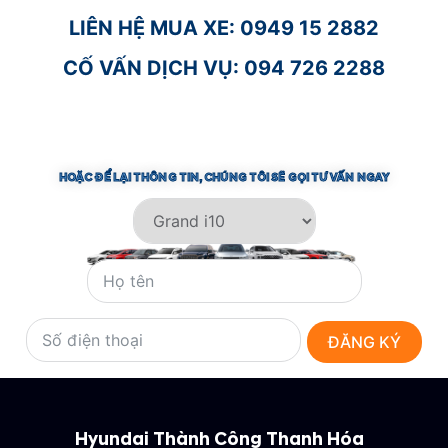
LIÊN HỆ MUA XE: 0949 15 2882
CỐ VẤN DỊCH VỤ: 094 726 2288
HOẶC ĐỂ LẠI THÔNG TIN, CHÚNG TÔI SẼ GỌI TƯ VẤN NGAY​
ĐĂNG KÝ
Hyundai Thành Công Thanh Hóa