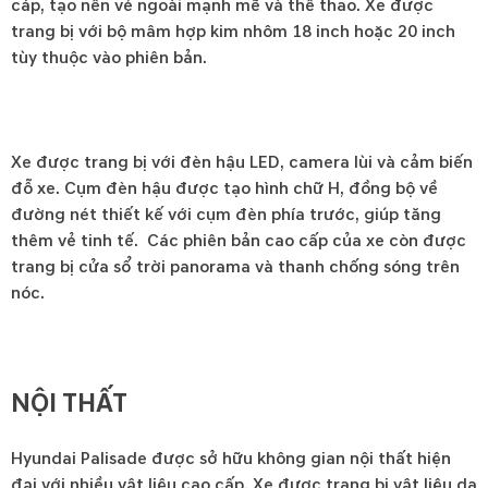
cáp, tạo nên vẻ ngoài mạnh mẽ và thể thao. Xe được
trang bị với bộ mâm hợp kim nhôm 18 inch hoặc 20 inch
tùy thuộc vào phiên bản.
Xe được trang bị với đèn hậu LED, camera lùi và cảm biến
đỗ xe. Cụm đèn hậu được tạo hình chữ H, đồng bộ về
đường nét thiết kế với cụm đèn phía trước, giúp tăng
thêm vẻ tinh tế. Các phiên bản cao cấp của xe còn được
trang bị cửa sổ trời panorama và thanh chống sóng trên
nóc.
NỘI THẤT
Hyundai Palisade được sở hữu không gian nội thất hiện
đại với nhiều vật liệu cao cấp. Xe được trang bị vật liệu da