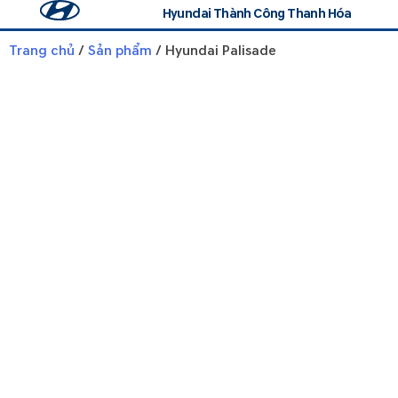
Hyundai Thành Công Thanh Hóa
Trang chủ
Tin tức
Đăng ký lái thử
Liên hệ
Trang chủ
/
Sản phẩm
/ Hyundai Palisade