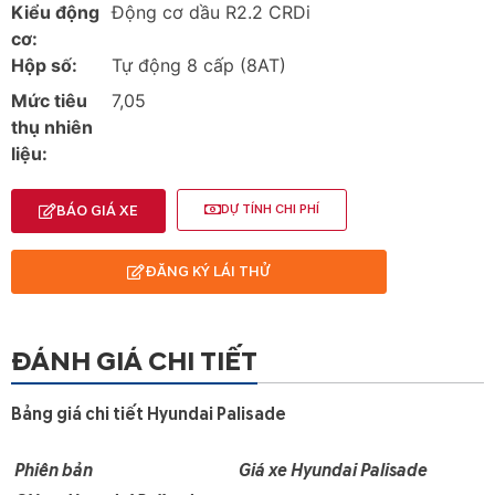
Kiểu động
Động cơ dầu R2.2 CRDi
cơ:
Hộp số:
Tự động 8 cấp (8AT)
Mức tiêu
7,05
thụ nhiên
liệu:
BÁO GIÁ XE
DỰ TÍNH CHI PHÍ
ĐĂNG KÝ LÁI THỬ
ĐÁNH GIÁ CHI TIẾT
Bảng giá chi tiết Hyundai Palisade
Phiên bản
Giá xe Hyundai Palisade