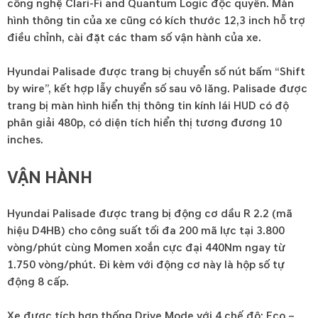
công nghệ Clari-Fi and Quantum Logic độc quyền. Màn
hình thông tin của xe cũng có kích thước 12,3 inch hỗ trợ
điều chỉnh, cài đặt các tham số vận hành của xe.
Hyundai Palisade được trang bị chuyển số nút bấm “Shift
by wire”, kết hợp lẫy chuyển số sau vô lăng. Palisade được
trang bị màn hình hiển thị thông tin kính lái HUD có độ
phân giải 480p, có diện tích hiển thị tương đương 10
inches.
VẬN HÀNH
Hyundai Palisade được trang bị động cơ dầu R 2.2 (mã
hiệu D4HB) cho công suất tối đa 200 mã lực tại 3.800
vòng/phút cùng Momen xoắn cực đại 440Nm ngay từ
1.750 vòng/phút. Đi kèm với động cơ này là hộp số tự
động 8 cấp.
Xe được tích hợp thống Drive Mode với 4 chế độ: Eco –