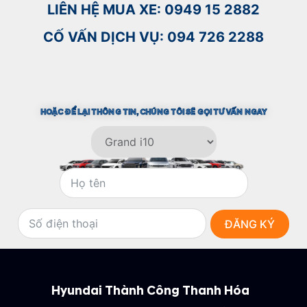
LIÊN HỆ MUA XE: 0949 15 2882
CỐ VẤN DỊCH VỤ: 094 726 2288
HOẶC ĐỂ LẠI THÔNG TIN, CHÚNG TÔI SẼ GỌI TƯ VẤN NGAY​
ĐĂNG KÝ
Hyundai Thành Công Thanh Hóa