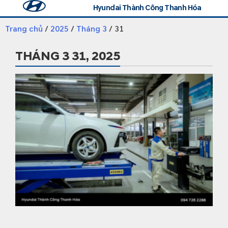
Hyundai Thành Công Thanh Hóa
Trang chủ
Tin tức
Đăng ký lái thử
Liên hệ
Trang chủ
/
2025
/
Tháng 3
/ 31
THÁNG 3 31, 2025